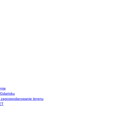
ynie
 Gdańsku
i zagospodarowanie terenu
ET