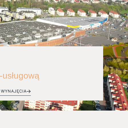
o-usługową
O WYNAJĘCIA