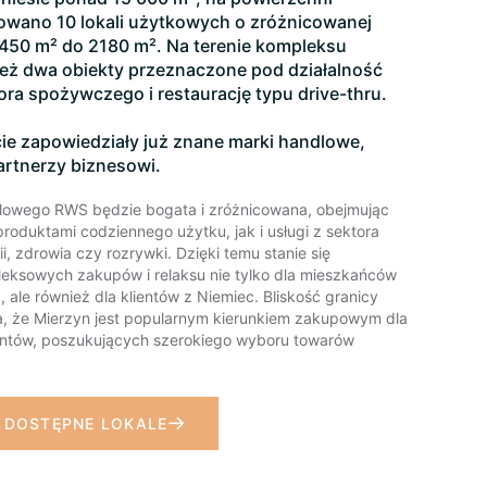
towano 10 lokali użytkowych o zróżnicowanej
450 m² do 2180 m². Na terenie kompleksu
eż dwa obiekty przeznaczone pod działalność
ra spożywczego i restaurację typu drive-thru.
cie zapowiedziały już znane marki handlowe,
partnerzy biznesowi.
lowego RWS będzie bogata i zróżnicowana, obejmując
roduktami codziennego użytku, jak i usługi z sektora
i, zdrowia czy rozrywki. Dzięki temu stanie się
eksowych zakupów i relaksu nie tylko dla mieszkańców
, ale również dla klientów z Niemiec. Bliskość granicy
ia, że Mierzyn jest popularnym kierunkiem zakupowym dla
entów, poszukujących szerokiego wyboru towarów
 DOSTĘPNE LOKALE