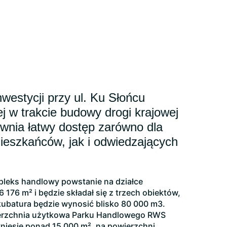
nwestycji przy ul. Ku Słońcu
j w trakcie budowy drogi krajowej
wnia łatwy dostęp zarówno dla
ieszkańców, jak i odwiedzających
leks handlowy powstanie na działce
 176 m² i będzie składał się z trzech obiektów,
kubatura będzie wynosić blisko 80 000 m3.
erzchnia użytkowa Parku Handlowego RWS
niesie ponad 15 000 m², na powierzchni