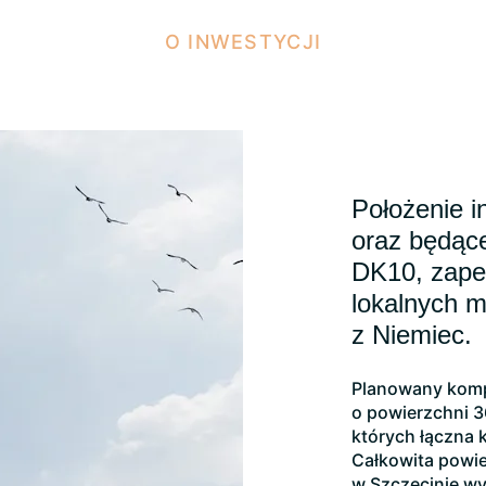
O INWESTYCJI
Położenie i
oraz będące
DK10, zape
lokalnych m
z Niemiec.
Planowany komp
o powierzchni 36
których łączna 
Całkowita powi
w Szczecinie wy