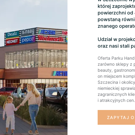
której zaprojek
powierzchni od 
powstaną równi
znanego operato
Udział w projek
oraz nasi stali 
Oferta Parku Hand
zarówno sklepy z p
beauty, gastronomi
on miejscem kompl
Szczecina i okolicy
niemieckiej spraw
zagranicznych kli
i atrakcyjnych cen.
ZAPYTAJ O