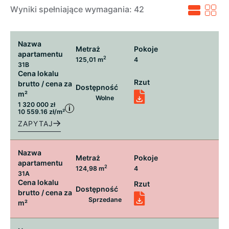
Wyniki spełniające wymagania:
42
Nazwa
Metraż
Pokoje
apartamentu
2
125,01 m
4
31B
Cena lokalu
Rzut
brutto / cena za
Dostępność
m²
Wolne
1 320 000 zł
i
10 559.16 zł/m²
ZAPYTAJ
Nazwa
Metraż
Pokoje
apartamentu
2
124,98 m
4
31A
Cena lokalu
Rzut
Dostępność
brutto / cena za
Sprzedane
m²