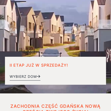
II ETAP JUŻ W SPRZEDAŻY!
WYBIERZ DOM
ZACHODNIA CZĘŚĆ GDAŃSKA NOWĄ