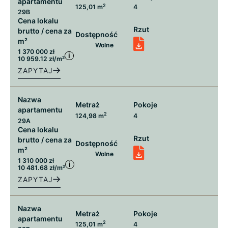
apartamentu
2
125,01 m
4
29B
Cena lokalu
Rzut
brutto / cena za
Dostępność
m²
Wolne
1 370 000 zł
i
10 959.12 zł/m²
ZAPYTAJ
Nazwa
Metraż
Pokoje
apartamentu
2
124,98 m
4
29A
Cena lokalu
Rzut
brutto / cena za
Dostępność
m²
Wolne
1 310 000 zł
i
10 481.68 zł/m²
ZAPYTAJ
Nazwa
Metraż
Pokoje
apartamentu
2
125,01 m
4