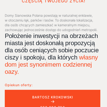
CZĘŚCIĄ TWOJEGO ŻYCIA!
Domy Sianowska Polana powstają w naturalnej enklawie,
w otoczeniu łąk, parków i lasów. To doskonała lokalizacja,
dla osób chcących zamieszkać w kameralnym miejscu,
zachowując jednocześnie dostęp do udogodnień metropolii.
Położenie inwestycji na obrzeżach
miasta jest doskonałą propozycją
dla osób ceniących sobie poczucie
ciszy i spokoju, dla których
własny
dom jest synonimem codziennej
oazy.
Opiekun oferty:
BARTOSZ KROKOWSKI