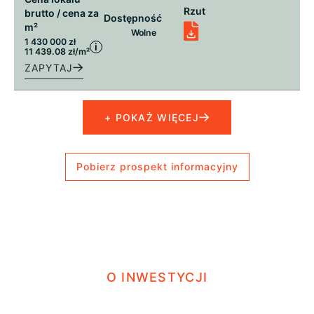
Rzut
brutto / cena za
Dostępność
m²
Wolne
1 430 000 zł
i
11 439.08 zł/m²
ZAPYTAJ
+ POKAŻ WIĘCEJ
Pobierz prospekt informacyjny
O INWESTYCJI