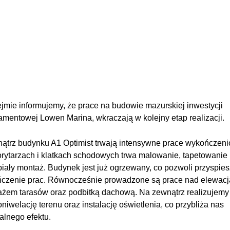
jmie informujemy, że prace na budowie mazurskiej inwestycji
amentowej Lowen Marina, wkraczają w kolejny etap realizacji.
trz budynku A1 Optimist trwają intensywne prace wykończen
rytarzach i klatkach schodowych trwa malowanie, tapetowanie
biały montaż. Budynek jest już ogrzewany, co pozwoli przyspie
czenie prac. Równocześnie prowadzone są prace nad elewacj
żem tarasów oraz podbitką dachową. Na zewnątrz realizujemy
niwelację terenu oraz instalację oświetlenia, co przybliża nas
nalnego efektu.