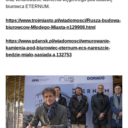
biurowca ETERNUM.
https://www.trojmiasto.pl/wiadomosci/Rusza-budowa-
biurowcow-Mlodego-Miasta-n129908.html
https://www.gdansk.pl/wiadomosci/wmurowanie-
kamienia-pod-biurowiec-eternum-ecs-nareszcie-
bedzie-mialo-sasiada,a,132753