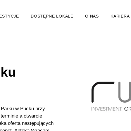
ESTYCJE
DOSTĘPNE LOKALE
O NAS
KARIERA
cku
 Parku w Pucku przy
terminie a otwarcie
eka oferta następujących
 Neonet, Apteka Wracam