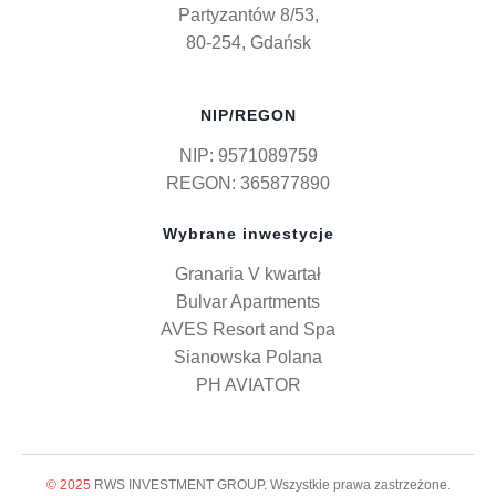
Partyzantów 8/53,
80-254, Gdańsk
NIP/REGON
NIP: 9571089759
REGON: 365877890
Wybrane inwestycje
Granaria V kwartał
Bulvar Apartments
AVES Resort and Spa
Sianowska Polana
PH AVIATOR
© 2025
RWS INVESTMENT GROUP. Wszystkie prawa zastrzeżone.