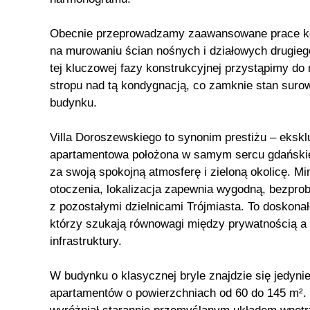
Obecnie przeprowadzamy zaawansowane prace ko
na murowaniu ścian nośnych i działowych drugieg
tej kluczowej fazy konstrukcyjnej przystąpimy do
stropu nad tą kondygnacją, co zamknie stan surow
budynku.
Villa Doroszewskiego to synonim prestiżu – eksk
apartamentowa położona w samym sercu gdańskiej
za swoją spokojną atmosferę i zieloną okolicę. 
otoczenia, lokalizacja zapewnia wygodną, bezpr
z pozostałymi dzielnicami Trójmiasta. To doskonał
którzy szukają równowagi między prywatnością a b
infrastruktury.
W budynku o klasycznej bryle znajdzie się jedyni
apartamentów o powierzchniach od 60 do 145 m². 