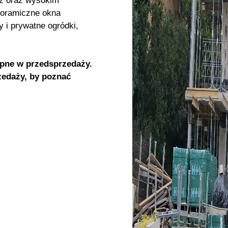
rz oraz wysokim
noramiczne okna
y i prywatne ogródki,
.
ępne w przedsprzedaży.
edaży, by poznać