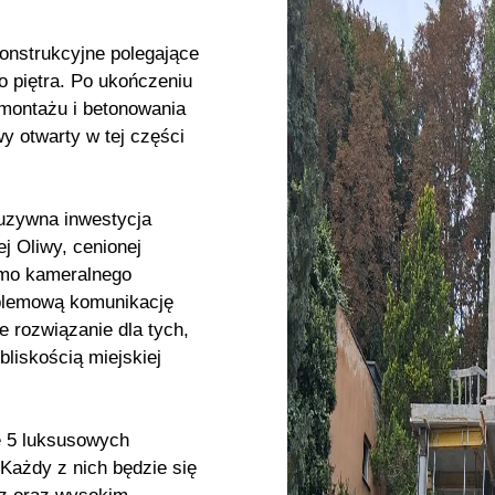
nstrukcyjne polegające
o piętra. Po ukończeniu
 montażu i betonowania
y otwarty w tej części
luzywna inwestycja
 Oliwy, cenionej
Mimo kameralnego
oblemową komunikację
e rozwiązanie dla tych,
liskością miejskiej
e 5 luksusowych
Każdy z nich będzie się