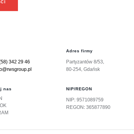
CI
Adres firmy
(58) 342 29 46
Partyzantów 8/53,
ro@rwsgroup.pl
80-254, Gdańsk
j nas
NIP/REGON
N
NIP: 9571089759
OK
REGON: 365877890
RAM