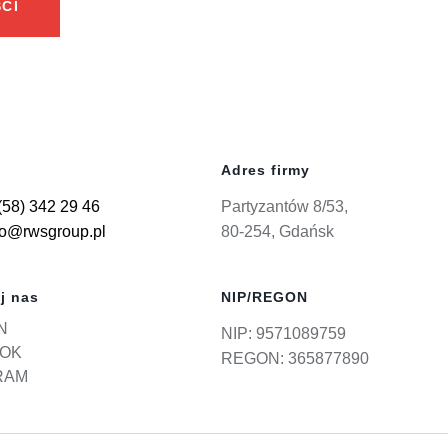
CI
Adres firmy
(58) 342 29 46
Partyzantów 8/53,
ro@rwsgroup.pl
80-254, Gdańsk
j nas
NIP/REGON
N
NIP: 9571089759
OK
REGON: 365877890
RAM