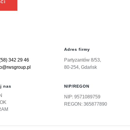
CI
Adres firmy
(58) 342 29 46
Partyzantów 8/53,
ro@rwsgroup.pl
80-254, Gdańsk
j nas
NIP/REGON
N
NIP: 9571089759
OK
REGON: 365877890
RAM