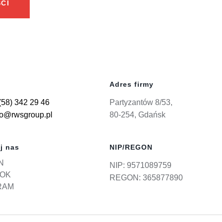
CI
Adres firmy
(58) 342 29 46
Partyzantów 8/53,
ro@rwsgroup.pl
80-254, Gdańsk
j nas
NIP/REGON
N
NIP: 9571089759
OK
REGON: 365877890
RAM