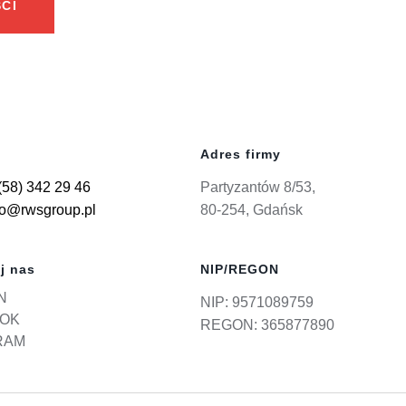
CI
Adres firmy
(58) 342 29 46
Partyzantów 8/53,
ro@rwsgroup.pl
80-254, Gdańsk
j nas
NIP/REGON
N
NIP: 9571089759
OK
REGON: 365877890
RAM