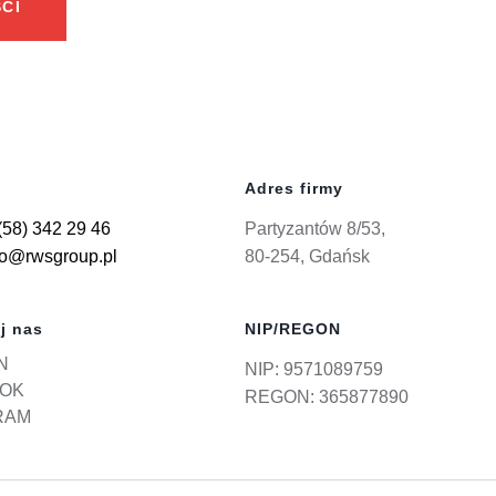
CI
Adres firmy
(58) 342 29 46
Partyzantów 8/53,
ro@rwsgroup.pl
80-254, Gdańsk
j nas
NIP/REGON
N
NIP: 9571089759
OK
REGON: 365877890
RAM