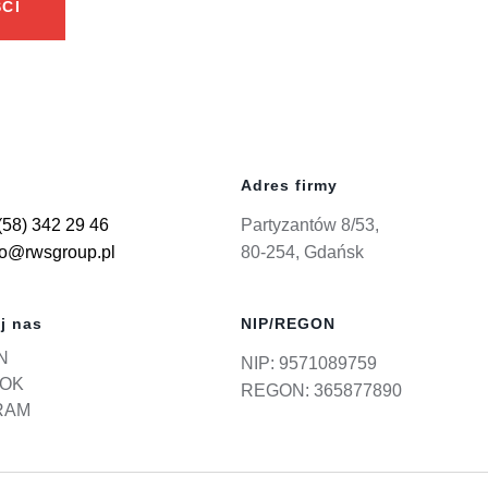
CI
Adres firmy
(58) 342 29 46
Partyzantów 8/53,
ro@rwsgroup.pl
80-254, Gdańsk
j nas
NIP/REGON
N
NIP: 9571089759
OK
REGON: 365877890
RAM