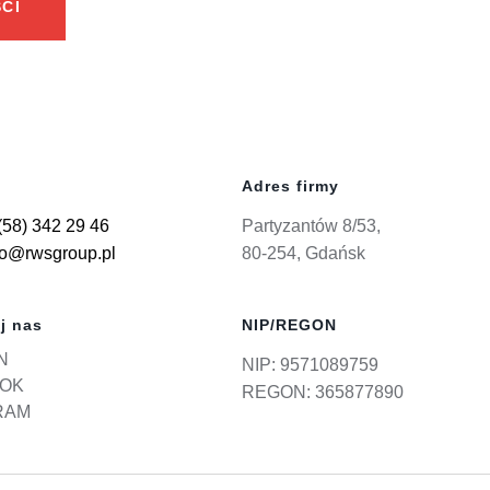
CI
Adres firmy
(58) 342 29 46
Partyzantów 8/53,
ro@rwsgroup.pl
80-254, Gdańsk
j nas
NIP/REGON
N
NIP: 9571089759
OK
REGON: 365877890
RAM