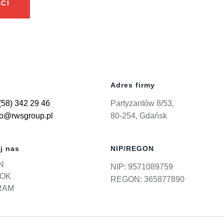
CI
Adres firmy
(58) 342 29 46
Partyzantów 8/53,
ro@rwsgroup.pl
80-254, Gdańsk
j nas
NIP/REGON
N
NIP: 9571089759
OK
REGON: 365877890
RAM