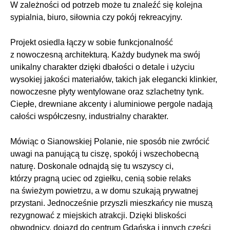
W zależności od potrzeb może tu znaleźć się kolejna
sypialnia, biuro, siłownia czy pokój rekreacyjny.
Projekt osiedla łączy w sobie funkcjonalność
z nowoczesną architekturą. Każdy budynek ma swój
unikalny charakter dzięki dbałości o detale i użyciu
wysokiej jakości materiałów, takich jak elegancki klinkier,
nowoczesne płyty wentylowane oraz szlachetny tynk.
Ciepłe, drewniane akcenty i aluminiowe pergole nadają
całości współczesny, industrialny charakter.
Mówiąc o Sianowskiej Polanie, nie sposób nie zwrócić
uwagi na panującą tu ciszę, spokój i wszechobecną
naturę. Doskonale odnajdą się tu wszyscy ci,
którzy pragną uciec od zgiełku, cenią sobie relaks
na świeżym powietrzu, a w domu szukają prywatnej
przystani. Jednocześnie przyszli mieszkańcy nie muszą
rezygnować z miejskich atrakcji. Dzięki bliskości
obwodnicy, dojazd do centrum Gdańska i innych części