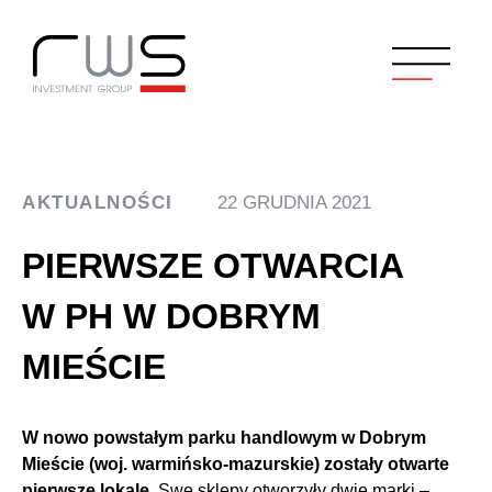
AKTUALNOŚCI
22 GRUDNIA 2021
PIERWSZE OTWARCIA
W PH W DOBRYM
MIEŚCIE
W nowo powstałym parku handlowym w Dobrym
Mieście (woj. warmińsko-mazurskie) zostały otwarte
pierwsze lokale.
Swe sklepy otworzyły dwie marki –