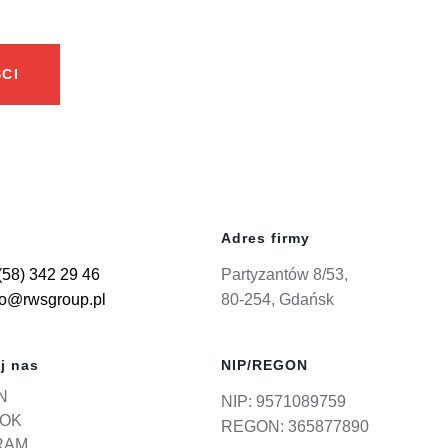
CI
Adres firmy
(58) 342 29 46
Partyzantów 8/53,
ro@rwsgroup.pl
80-254, Gdańsk
j nas
NIP/REGON
N
NIP: 9571089759
OK
REGON: 365877890
RAM