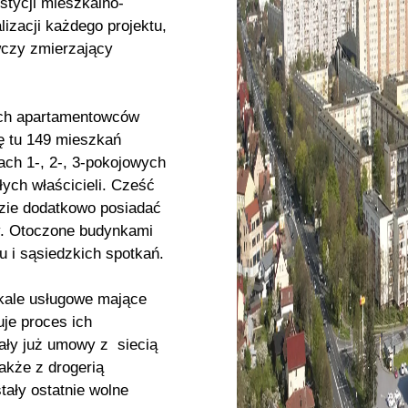
stycji mieszkalno-
izacji każdego projektu,
wczy zmierzający
zech apartamentowców
ę tu 149 mieszkań
ch 1-, 2-, 3-pokojowych
ych właścicieli. Cześć
dzie dodatkowo posiadać
y. Otoczone budynkami
u i sąsiedzkich spotkań.
okale usługowe mające
je proces ich
tały już umowy z siecią
także z drogerią
ały ostatnie wolne