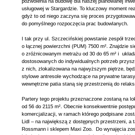
pozwolenia na budowę dla naszej planowanej inwe
usługowej w Stargardzie. To kluczowy moment real
gdyż to od niego zaczyna się proces przygotowa
do pomyślnego rozpoczęcia prac budowlanych.
I tak przy ul. Szczecińskiej powstanie zespół tr
o łącznej powierzchni (PUM) 7500 m². Znajdzie si
o zróżnicowanym metrażu od 30 do 65 m² i układa
dostosowanych do indywidualnych potrzeb przyszł
z nich, zlokalizowana na najwyższym piętrze, bę
stylowe antresole wychodzące na prywatne taras
wewnętrzne patia staną się przestrzenią do relaks
Partery tego projektu przeznaczone zostaną na l
od 56 do 2115 m². Obecnie konsekwentnie postępu
komercjalizacji, w ramach którego podpisane zos
Lidl – na największą z dostępnych przestrzeni, a 
Rossmann i sklepem Maxi Zoo. Do wynajęcia zost