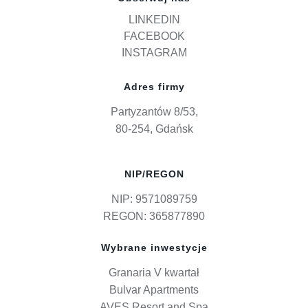
LINKEDIN
FACEBOOK
INSTAGRAM
Adres firmy
Partyzantów 8/53,
80-254, Gdańsk
NIP/REGON
NIP: 9571089759
REGON: 365877890
Wybrane inwestycje
Granaria V kwartał
Bulvar Apartments
AVES Resort and Spa