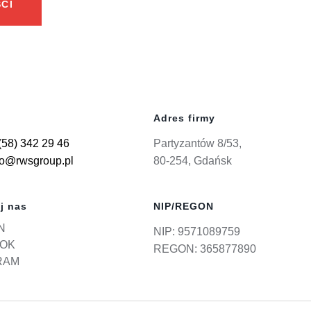
CI
Adres firmy
(58) 342 29 46
Partyzantów 8/53,
ro@rwsgroup.pl
80-254, Gdańsk
j nas
NIP/REGON
N
NIP: 9571089759
OK
REGON: 365877890
RAM