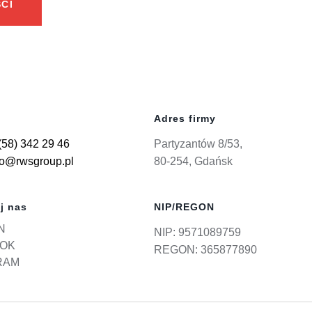
CI
Adres firmy
(58) 342 29 46
Partyzantów 8/53,
ro@rwsgroup.pl
80-254, Gdańsk
j nas
NIP/REGON
N
NIP: 9571089759
OK
REGON: 365877890
RAM