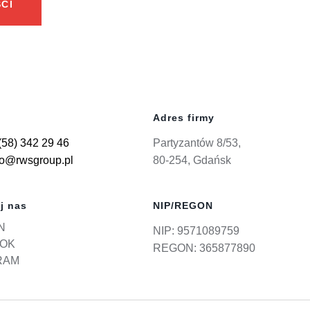
CI
Adres firmy
(58) 342 29 46
Partyzantów 8/53,
ro@rwsgroup.pl
80-254, Gdańsk
j nas
NIP/REGON
N
NIP: 9571089759
OK
REGON: 365877890
RAM