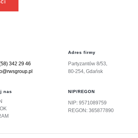
CI
Adres firmy
(58) 342 29 46
Partyzantów 8/53,
ro@rwsgroup.pl
80-254, Gdańsk
j nas
NIP/REGON
N
NIP: 9571089759
OK
REGON: 365877890
RAM