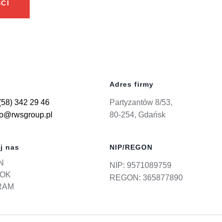
CI
Adres firmy
(58) 342 29 46
Partyzantów 8/53,
ro@rwsgroup.pl
80-254, Gdańsk
j nas
NIP/REGON
N
NIP: 9571089759
OK
REGON: 365877890
RAM