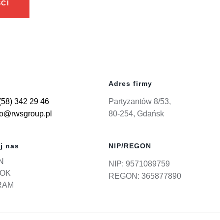
CI
Adres firmy
(58) 342 29 46
Partyzantów 8/53,
ro@rwsgroup.pl
80-254, Gdańsk
j nas
NIP/REGON
N
NIP: 9571089759
OK
REGON: 365877890
RAM