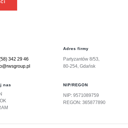
CI
Adres firmy
(58) 342 29 46
Partyzantów 8/53,
ro@rwsgroup.pl
80-254, Gdańsk
j nas
NIP/REGON
N
NIP: 9571089759
OK
REGON: 365877890
RAM