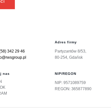
CI
Adres firmy
(58) 342 29 46
Partyzantów 8/53,
ro@rwsgroup.pl
80-254, Gdańsk
j nas
NIP/REGON
N
NIP: 9571089759
OK
REGON: 365877890
RAM