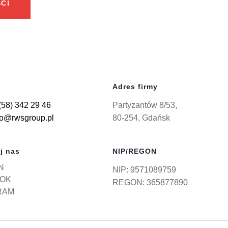
CI
Adres firmy
(58) 342 29 46
Partyzantów 8/53,
ro@rwsgroup.pl
80-254, Gdańsk
j nas
NIP/REGON
N
NIP: 9571089759
OK
REGON: 365877890
RAM