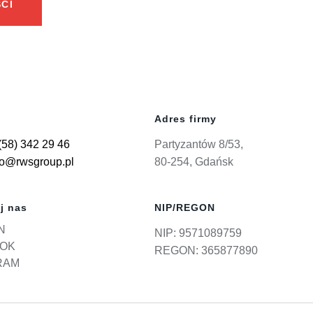
CI
Adres firmy
(58) 342 29 46
Partyzantów 8/53,
ro@rwsgroup.pl
80-254, Gdańsk
j nas
NIP/REGON
N
NIP: 9571089759
OK
REGON: 365877890
RAM