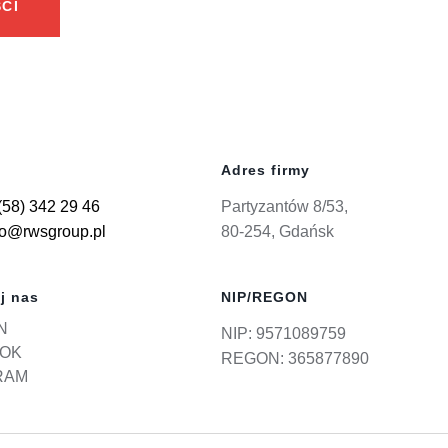
CI
Adres firmy
(58) 342 29 46
Partyzantów 8/53,
ro@rwsgroup.pl
80-254, Gdańsk
j nas
NIP/REGON
N
NIP: 9571089759
OK
REGON: 365877890
RAM