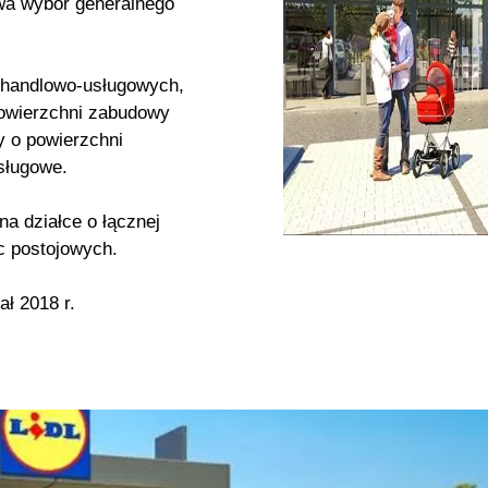
wa wybór generalnego
 handlowo-usługowych,
powierzchni zabudowy
y o powierzchni
sługowe.
na działce o łącznej
sc postojowych.
ł 2018 r.