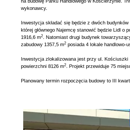
na budowę Parku Handlowego w Kościerzynie. Tr
wykonawcy.
Inwestycja składać się będzie z dwóch budynków
której głównego Najemcę stanowić będzie Lidl o 
2
1916,6 m
. Natomiast drugi budynek towarzysząc
2
zabudowy 1357,5 m
posiada 4 lokale handlowo-u
Inwestycja zlokalizowana jest przy ul. Kościuszki 
2
powierzchni 8126 m
. Projekt przewiduje 75 miej
Planowany termin rozpoczęcia budowy to III kwarta