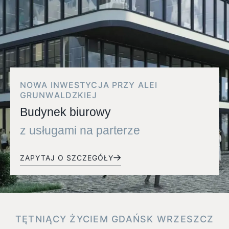
NOWA INWESTYCJA PRZY ALEI
GRUNWALDZKIEJ
Budynek biurowy
z usługami na parterze
ZAPYTAJ O SZCZEGÓŁY
TĘTNIĄCY ŻYCIEM GDAŃSK WRZESZCZ