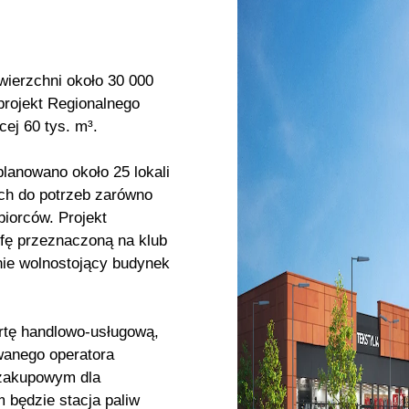
ierzchni około 30 000
projekt Regionalnego
ej 60 tys. m³.
nowano około 25 lokali
ch do potrzeb zarówno
biorców. Projekt
efę przeznaczoną na klub
nie wolnostojący budynek
rtę handlowo-usługową,
wanego operatora
zakupowym dla
 będzie stacja paliw