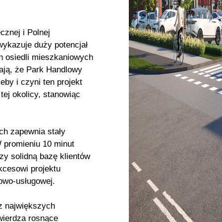
znej i Polnej
 wykazuje duży potencjał
h osiedli mieszkaniowych
iają, że Park Handlowy
by i czyni ten projekt
ej okolicy, stanowiąc
ich zapewnia stały
W promieniu 10 minut
y solidną bazę klientów
ukcesowi projektu
lowo-usługowej.
z największych
wierdza rosnące