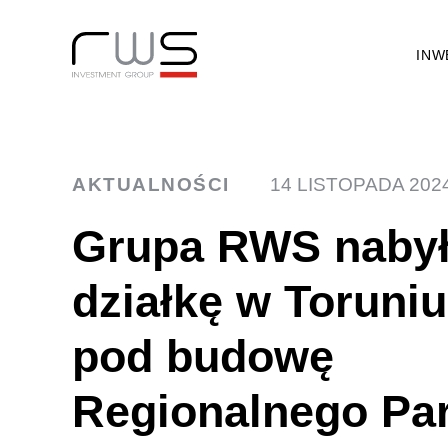
INW
AKTUALNOŚCI
14 LISTOPADA 202
Grupa RWS naby
działkę w Toruniu
pod budowę
Regionalnego Pa