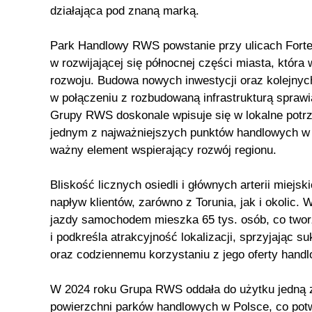
działająca pod znaną marką.
Park Handlowy RWS powstanie przy ulicach Fortec
w rozwijającej się północnej części miasta, która
rozwoju. Budowa nowych inwestycji oraz kolejnyc
w połączeniu z rozbudowaną infrastrukturą spraw
Grupy RWS doskonale wpisuje się w lokalne potrze
jednym z najważniejszych punktów handlowych w t
ważny element wspierający rozwój regionu.
Bliskość licznych osiedli i głównych arterii miejsk
napływ klientów, zarówno z Torunia, jak i okolic. 
jazdy samochodem mieszka 65 tys. osób, co tworz
i podkreśla atrakcyjność lokalizacji, sprzyjając s
oraz codziennemu korzystaniu z jego oferty hand
W 2024 roku Grupa RWS oddała do użytku jedną 
powierzchni parków handlowych w Polsce, co pot