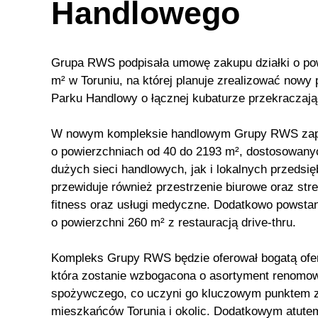
Handlowego
Grupa RWS podpisała umowę zakupu działki o pow
m² w Toruniu, na której planuje zrealizować nowy 
Parku Handlowy o łącznej kubaturze przekraczając
W nowym kompleksie handlowym Grupy RWS zapla
o powierzchniach od 40 do 2193 m², dostosowany
dużych sieci handlowych, jak i lokalnych przedsię
przewiduje również przestrzenie biurowe oraz str
fitness oraz usługi medyczne. Dodatkowo powsta
o powierzchni 260 m² z restauracją drive-thru.
Kompleks Grupy RWS będzie oferował bogatą ofe
która zostanie wzbogacona o asortyment renomo
spożywczego, co uczyni go kluczowym punktem 
mieszkańców Torunia i okolic. Dodatkowym atutem