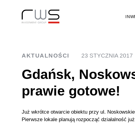
INW
AKTUALNOŚCI
23 STYCZNIA 2017
Gdańsk, Noskows
prawie gotowe!
Już wkrótce otwarcie obiektu przy ul. Noskowski
Pierwsze lokale planują rozpocząć działalność ju