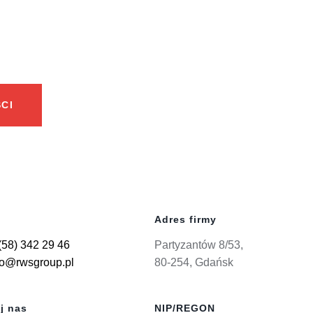
CI
Adres firmy
(58) 342 29 46
Partyzantów 8/53,
ro@rwsgroup.pl
80-254, Gdańsk
j nas
NIP/REGON