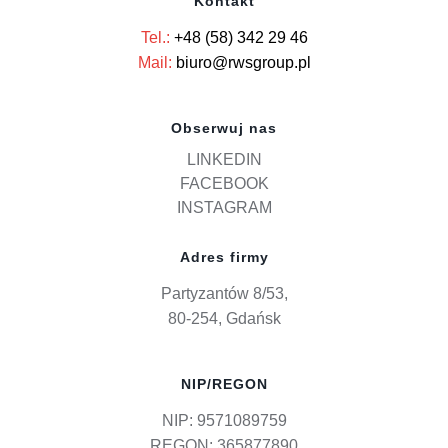
Kontakt
Tel.:
+48 (58) 342 29 46
Mail:
biuro@rwsgroup.pl
Obserwuj nas
LINKEDIN
FACEBOOK
INSTAGRAM
Adres firmy
Partyzantów 8/53,
80-254, Gdańsk
NIP/REGON
NIP: 9571089759
REGON: 365877890