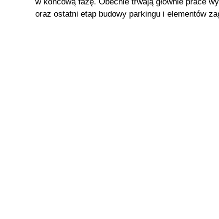
w końcową fazę. Obecnie trwają głównie prace w
oraz ostatni etap budowy parkingu i elementów z