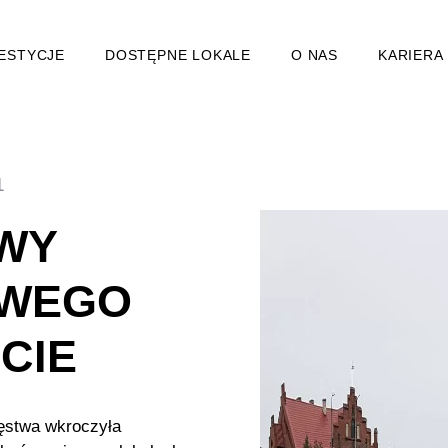
ESTYCJE
DOSTĘPNE LOKALE
O NAS
KARIERA
1
WY
OWEGO
CIE
ęstwa wkroczyła