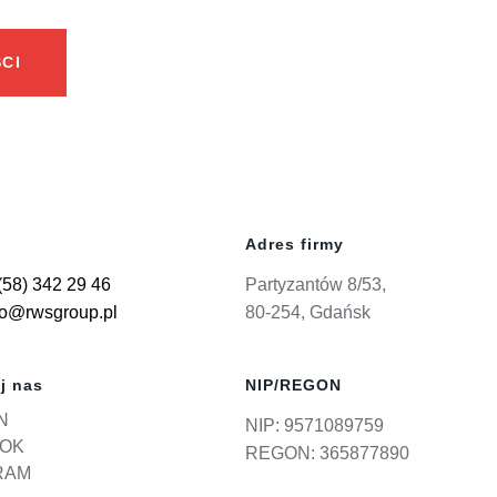
CI
Adres firmy
(58) 342 29 46
Partyzantów 8/53,
ro@rwsgroup.pl
80-254, Gdańsk
j nas
NIP/REGON
N
NIP: 9571089759
OK
REGON: 365877890
RAM