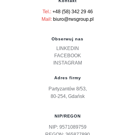
Kontakt
Tel.:
+48 (58) 342 29 46
Mail:
biuro@rwsgroup.pl
Obserwuj nas
LINKEDIN
FACEBOOK
INSTAGRAM
Adres firmy
Partyzantów 8/53,
80-254, Gdańsk
NIP/REGON
NIP: 9571089759
REGON: 365877890