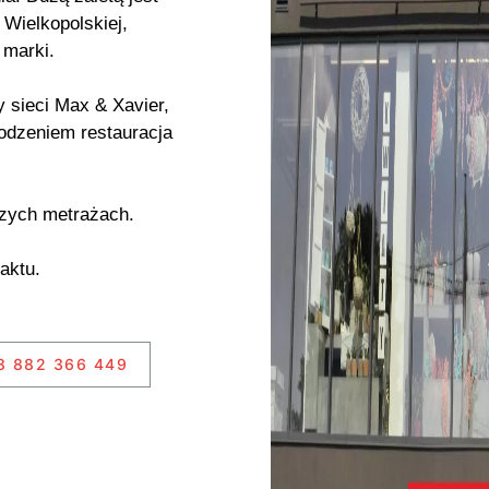
 Wielkopolskiej,
 marki.
 sieci Max & Xavier,
odzeniem restauracja
szych metrażach.
aktu.
8 882 366 449