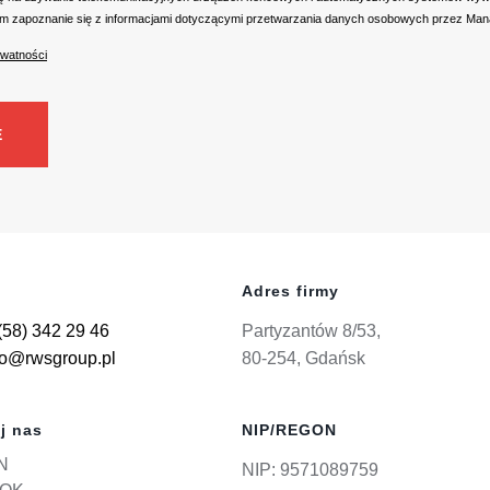
dzam zapoznanie się z informacjami dotyczącymi przetwarzania danych osobowych przez Ma
ywatności
Adres firmy
(58) 342 29 46
Partyzantów 8/53,
ro@rwsgroup.pl
80-254, Gdańsk
j nas
NIP/REGON
N
NIP: 9571089759