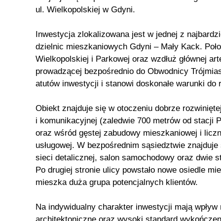
ul. Wielkopolskiej w Gdyni.
Inwestycja zlokalizowana jest w jednej z najbardzi
dzielnic mieszkaniowych Gdyni – Mały Kack. Położ
Wielkopolskiej i Parkowej oraz wzdłuż głównej art
prowadzącej bezpośrednio do Obwodnicy Trójmias
atutów inwestycji i stanowi doskonałe warunki do 
Obiekt znajduje się w otoczeniu dobrze rozwiniętej
i komunikacyjnej (zaledwie 700 metrów od stacji
oraz wśród gęstej zabudowy mieszkaniowej i licz
usługowej. W bezpośrednim sąsiedztwie znajduje s
sieci detalicznej, salon samochodowy oraz dwie 
Po drugiej stronie ulicy powstało nowe osiedle m
mieszka duża grupa potencjalnych klientów.
Na indywidualny charakter inwestycji mają wpły
architektoniczne oraz wysoki standard wykończeni