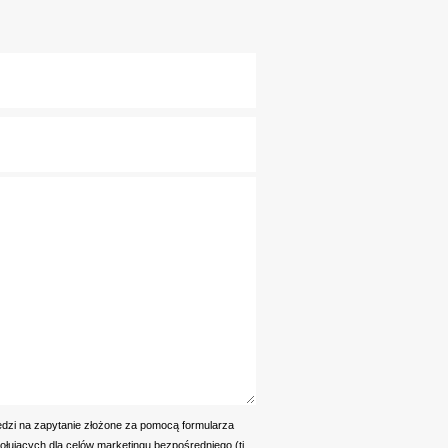
dzi na zapytanie złożone za pomocą formularza
jących dla celów marketingu bezpośredniego (tj.