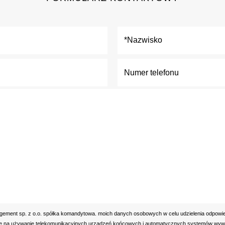
ment sp. z o.o. spółka komandytowa. moich danych osobowych w celu udzielenia odpowie
 na używanie telekomunikacyjnych urządzeń końcowych i automatycznych systemów wywołu