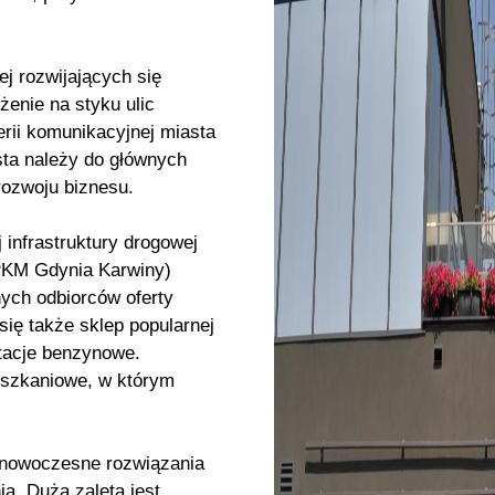
ej rozwijających się
enie na styku ulic
erii komunikacyjnej miasta
ta należy do głównych
rozwoju biznesu.
 infrastruktury drogowej
 PKM Gdynia Karwiny)
nych odbiorców oferty
ię także sklep popularnej
stacje benzynowe.
ieszkaniowe, w którym
w nowoczesne rozwiązania
a. Dużą zaletą jest