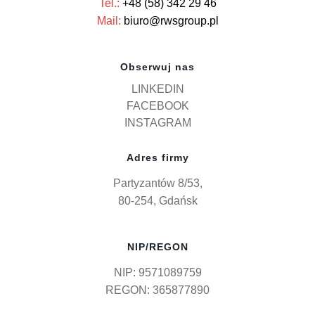
Tel.:
+48 (58) 342 29 46
Mail:
biuro@rwsgroup.pl
Obserwuj nas
LINKEDIN
FACEBOOK
INSTAGRAM
Adres firmy
Partyzantów 8/53,
80-254, Gdańsk
NIP/REGON
NIP: 9571089759
REGON: 365877890