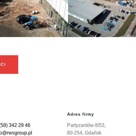
CI
Adres firmy
(58) 342 29 46
Partyzantów 8/53,
ro@rwsgroup.pl
80-254, Gdańsk