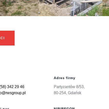
CI
Adres firmy
(58) 342 29 46
Partyzantów 8/53,
ro@rwsgroup.pl
80-254, Gdańsk
j nas
NIP/REGON