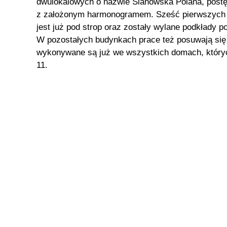
dwulokalowych o nazwie Sianowska Polana, postę
z założonym harmonogramem. Sześć pierwszych
jest już pod strop oraz zostały wylane podkłady 
W pozostałych budynkach prace też posuwają się
wykonywane są już we wszystkich domach, któryc
11.