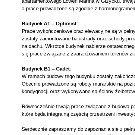
apartamentowego Lowen Marina w Giżycku, trwają
a prace prowadzone są zgodnie z harmonograme
Budynek A1 – Optimist:
Prace wykończeniowe oraz elewacyjne są w pełny
zostały zamontowane balustrady oraz schody pro
na dachu. Wkrótce budynek nabierze ostatecznego
się prace związane z zaaranżowaniem terenów zi
Budynek B1 – Cadet:
W ramach budowy tego budynku zostały zakończ
Obecnie prowadzone są roboty murarskie na pozi
kondygnacji oraz wykonywane są ściany żelbetowe
Równocześnie trwają prace związane z budową pa
które będą integralną częścią przestrzeni inwestyc
Serdecznie zapraszamy do zapoznania się z pełną