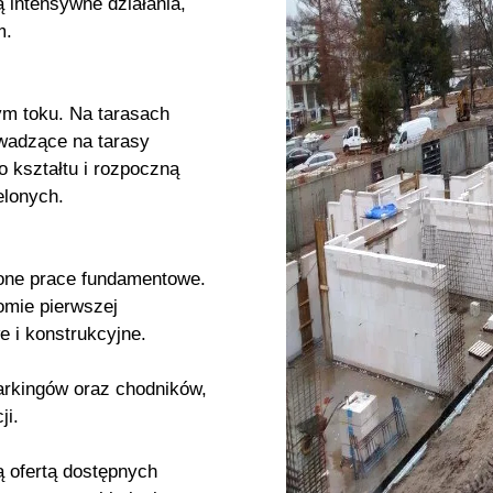
 intensywne działania,
m.
m toku. Na tarasach
wadzące na tarasy
 kształtu i rozpoczną
elonych.
one prace fundamentowe.
omie pierwszej
 i konstrukcyjne.
rkingów oraz chodników,
ji.
 ofertą dostępnych