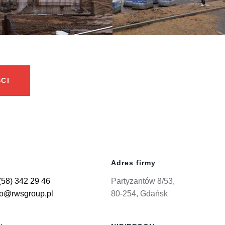
CI
Adres firmy
(58) 342 29 46
Partyzantów 8/53,
ro@rwsgroup.pl
80-254, Gdańsk