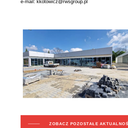
e-mail: kkotowicz@rwsgroup.pl
ZOBACZ POZOSTAŁE AKTUALNOŚ