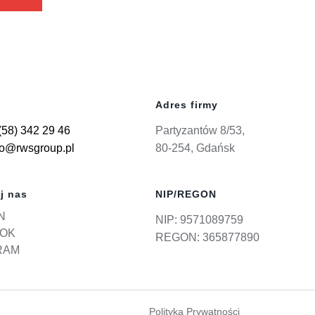
Adres firmy
(58) 342 29 46
Partyzantów 8/53,
ro@rwsgroup.pl
80-254, Gdańsk
j nas
NIP/REGON
N
NIP: 9571089759
OK
REGON: 365877890
RAM
Polityka Prywatności